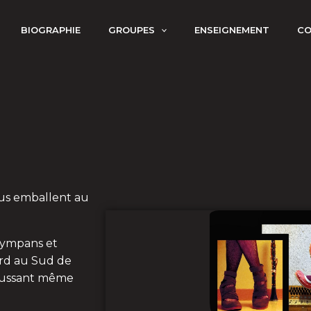
BIOGRAPHIE
GROUPES
ENSEIGNEMENT
C
ous emballent au
 tympans et
rd au Sud de
ussant même